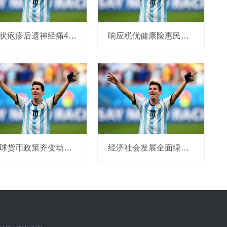
带状疱疹后遗神经痛4个有效止痛方法 #带状疱疹 #带状疱疹后神经痛 #门诊故事 #医学科普 #硬核健
响应税优健康险惠民政策，推出税优保险产品
全球货币政策齐变动，怎么看？
经济社会发展全面绿色转型，将有哪些投资机遇？