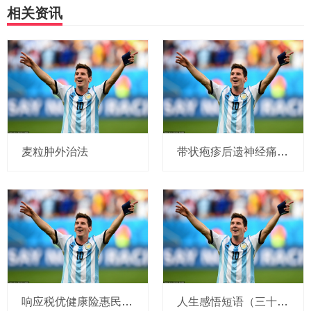
相关资讯
麦粒肿外治法
带状疱疹后遗神经痛4个有效止痛方法 #带状疱疹 #带状疱疹后神经痛 #门诊故事 #医学科普 #硬核健
响应税优健康险惠民政策，推出税优保险产品
人生感悟短语（三十八）