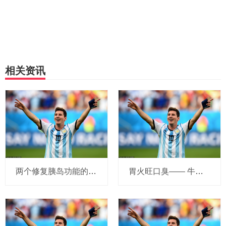
相关资讯
两个修复胰岛功能的偏方
胃火旺口臭—— 牛黄清胃丸&#160;，肝火旺口苦——龙胆泻肝丸&#160;，肺火旺