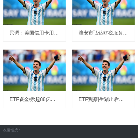
民调：美国信用卡用户半数背负卡债 通胀和高利率加剧还债压力
淮安市弘达财税服务有限责任公司代理记账总部机构执业许可公示
ETF资金榜:超88亿资金4只流入沪深300ETF，资金净流出公司债ETF、政金债券ETF、短融ET
ETF观察|生猪出栏体重上升，二育加快销售，畜牧养殖ETF（516670）近10日合计资金净流入76
友情链接：