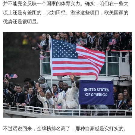
并不能完全反映一个国家的体育实力。确实，咱们在一些大
项上还是有差距的，比如田径、游泳这些项目，欧美国家的
优势还是很明显。
不过话说回来，金牌榜排名高了，那种自豪感是实打实的。