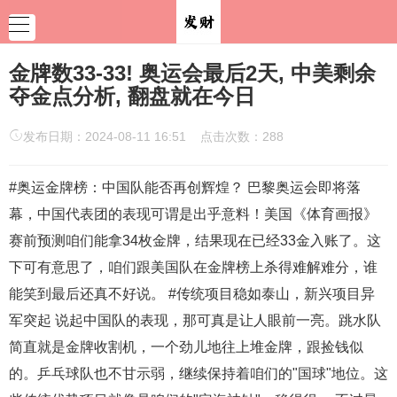
金牌数33-33! 奥运会最后2天, 中美剩余
夺金点分析, 翻盘就在今日
发布日期：2024-08-11 16:51 点击次数：288
#奥运金牌榜：中国队能否再创辉煌？ 巴黎奥运会即将落
幕，中国代表团的表现可谓是出乎意料！美国《体育画报》
赛前预测咱们能拿34枚金牌，结果现在已经33金入账了。这
下可有意思了，咱们跟美国队在金牌榜上杀得难解难分，谁
能笑到最后还真不好说。 #传统项目稳如泰山，新兴项目异
军突起 说起中国队的表现，那可真是让人眼前一亮。跳水队
简直就是金牌收割机，一个劲儿地往上堆金牌，跟捡钱似
的。乒乓球队也不甘示弱，继续保持着咱们的"国球"地位。这