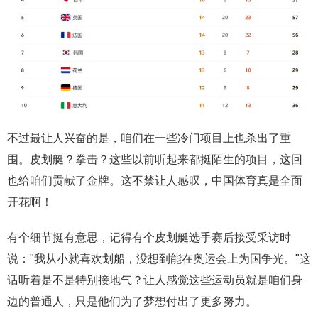
不过最让人兴奋的是，咱们在一些冷门项目上也杀出了重
围。皮划艇？拳击？这些以前听起来都挺陌生的项目，这回
也给咱们贡献了金牌。这不禁让人感叹，中国体育真是全面
开花啊！
有个细节挺有意思，记得有个皮划艇选手赛后接受采访时
说："我从小就喜欢划船，没想到能在奥运会上为国争光。"这
话听着是不是特别接地气？让人感觉这些运动员就是咱们身
边的普通人，只是他们为了梦想付出了更多努力。